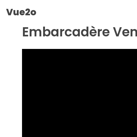
Vue2o
MARAIS POITEVIN
Embarcadère Venis