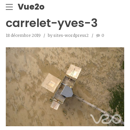
Vue2o
carrelet-yves-3
18 décembre 2019
by sites-wordpress2
0